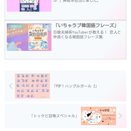
ル 」挿絵を担当しました。
「いちゃラブ韓国語フレーズ」
お知らせ
日韓夫婦系YouTuberが教える！ 恋人と
仲良くなる韓国語フレーズ集
「POP！ハングルガール 2」
「トッケビ召喚スペシャル」