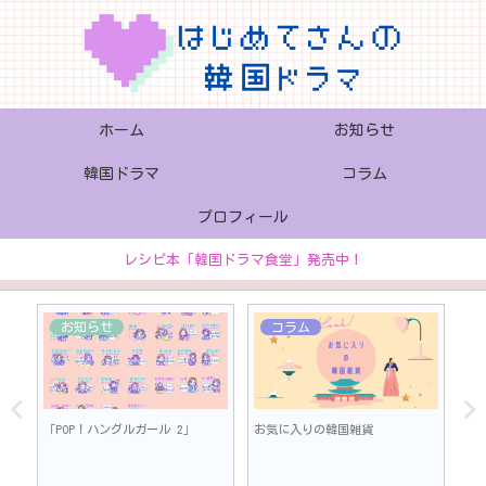
ホーム
お知らせ
韓国ドラマ
コラム
プロフィール
レシピ本「韓国ドラマ食堂」発売中！
お知らせ
コラム
「POP！ハングルガール 2」
お気に入りの韓国雑貨
W-