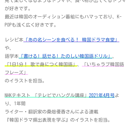
見て楽しくなるようなドラマや、食べ物が出てくるドラマ
が好きです。
最近は韓国のオーディション番組にもハマっており、K-
POPも浅く広く好きです。
レシピ本
「あの名シーンを食べる！ 韓国ドラマ食堂」
や、
語学本
「書ける! 話せる! たのしい韓国語ドリル」
、
「1日1分！ 歌で身につく韓国語」
、
「いちゃラブ韓国語
フレーズ」
のイラストを担当。
NHKテキスト 「テレビでハングル講座」
2021年4月号
よ
り、1年間
ライター・翻訳家の桑畑優香さんによる連載
『韓国ドラマ頻出表現を学ぶ』のイラストを担当。